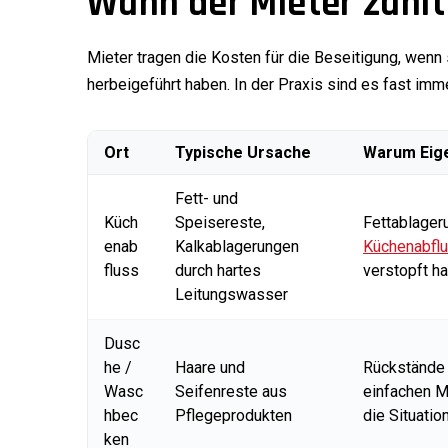
Wann der Mieter zahlt
Mieter tragen die Kosten für die Beseitigung, wen
herbeigeführt haben. In der Praxis sind es fast imm
Ort
Typische Ursache
Warum Eig
Fett- und
Küch
Speisereste,
Fettablager
enab
Kalkablagerungen
Küchenabflu
fluss
durch hartes
verstopft ha
Leitungswasser
Dusc
he /
Haare und
Rückstände 
Wasc
Seifenreste aus
einfachen M
hbec
Pflegeprodukten
die Situatio
ken