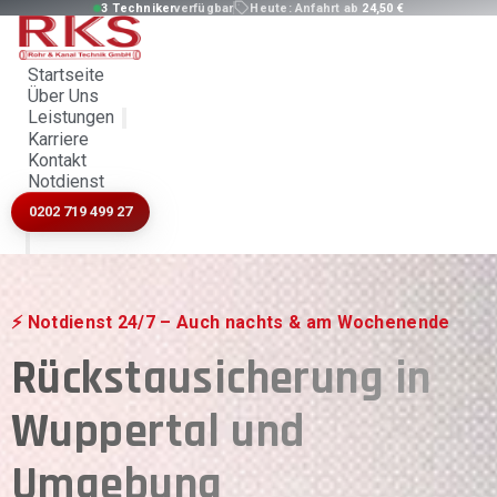
3 Techniker
verfügbar
Heute:
Anfahrt ab
24,50 €
Startseite
Über Uns
Leistungen
Karriere
Kontakt
Notdienst
0202 719 499 27
⚡ Notdienst 24/7 – Auch nachts & am Wochenende
Rückstausicherung in
Wuppertal und
Umgebung