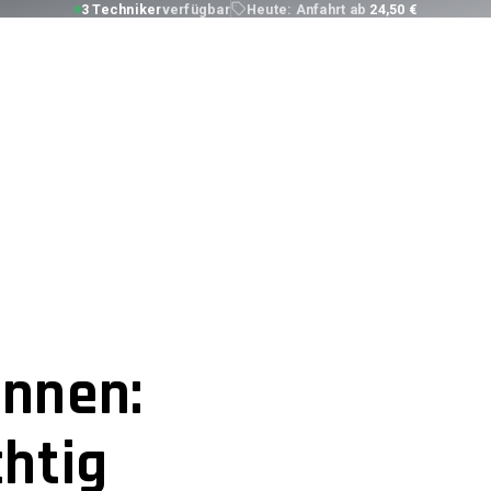
3 Techniker
verfügbar
Heute:
Anfahrt ab
24,50 €
ennen:
chtig