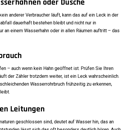
sserhähnen oder Dusche
in anderer Verbraucher läuft, kann das auf ein Leck in der
bfall dauerhaft bestehen bleibt und nicht nur in
nur an einem Wasserhahn oder in allen Räumen auftritt – das
brauch
fen – auch wenn kein Hahn geöffnet ist. Prüfen Sie Ihren
ft der Zähler trotzdem weiter, ist ein Leck wahrscheinlich.
schleichenden Wasserrohrbruch frühzeitig zu erkennen,
eibt.
en Leitungen
maturen geschlossen sind, deutet auf Wasser hin, das an
chtstunden lässt sich das oft besonders deutlich hören. Auch