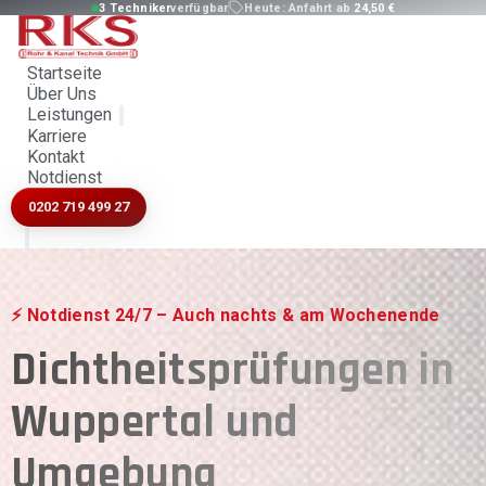
3 Techniker
verfügbar
Heute:
Anfahrt ab
24,50 €
Startseite
Über Uns
Leistungen
Karriere
Kontakt
Notdienst
0202 719 499 27
⚡ Notdienst 24/7 – Auch nachts & am Wochenende
Dichtheitsprüfungen in
Wuppertal und
Umgebung